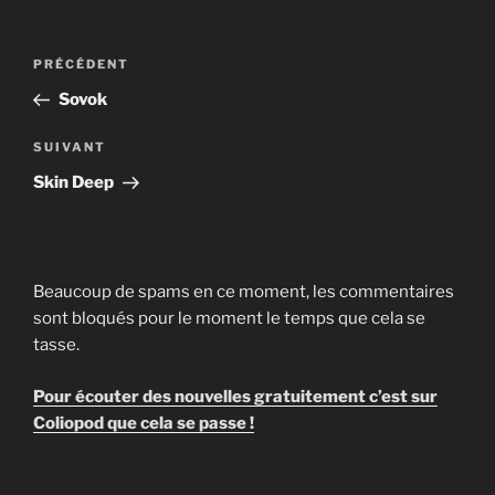
Navigation
Article
PRÉCÉDENT
de
précédent
Sovok
l’article
Article
SUIVANT
suivant
Skin Deep
Beaucoup de spams en ce moment, les commentaires
sont bloqués pour le moment le temps que cela se
tasse.
Pour écouter des nouvelles gratuitement c’est sur
Coliopod que cela se passe !