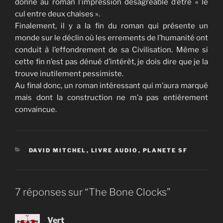
donne au roman l’impression désagréable d’être « le
cul entre deux chaises ».
Finalement, il y a la fin du roman qui présente un
monde sur le déclin où les errements de l’humanité ont
conduit à l’effondrement de sa Civilisation. Même si
cette fin n’est pas dénué d’intérêt, je dois dire que je la
trouve inutilement pessimiste.
Au final donc, un roman intéressant qui m’aura marqué
mais dont la construction ne m’a pas entièrement
convaincue.
CATÉGORIES
DAVID MITCHEL
,
LIVRE AUDIO
,
PLANETE SF
7 réponses sur “The Bone Clocks”
Vert