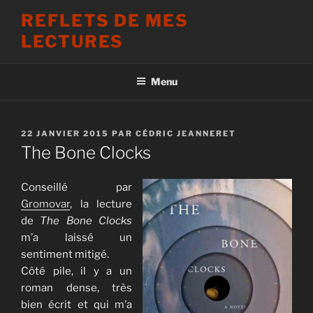
Aller
REFLETS DE MES
au
LECTURES
contenu
principal
Menu
PUBLIÉ
22 JANVIER 2015
PAR
CÉDRIC JEANNERET
LE
The Bone Clocks
Conseillé par
Gromovar
, la lecture
de
The Bone Clocks
m’a laissé un
sentiment mitigé.
Côté pile, il y a un
roman dense, très
bien écrit et qui m’a