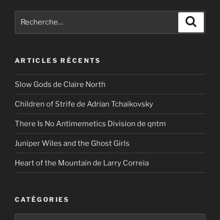
Recherche
Recher
pour
:
ARTICLES RÉCENTS
Slow Gods de Claire North
Children of Strife de Adrian Tchaikovsky
There Is No Antimemetics Division de qntm
Juniper Wiles and the Ghost Girls
Heart of the Mountain de Larry Correia
CATÉGORIES
Catégories