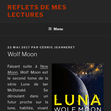
Aller
REFLETS DE MES
au
LECTURES
contenu
principal
Menu
PUBLIÉ
22 MAI 2017
PAR
CÉDRIC JEANNERET
LE
Wolf Moon
Faisant suite à
New
Moon
,
Wolf Moon
est
le second tome de la
série
Luna
de Ian
McDonald. Se
déroulant dans un
futur proche sur la
lune, habitée, vivant