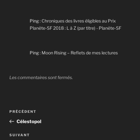
Ping :
Chroniques des livres éligibles au Prix
Planète-SF 2018 : L à Z (par titre) - Planète-SF
Ping :
Moon Rising – Reflets de mes lectures
Les commentaires sont fermés.
Navigation
Article
PRÉCÉDENT
de
précédent
Célestopol
l’article
Article
SUIVANT