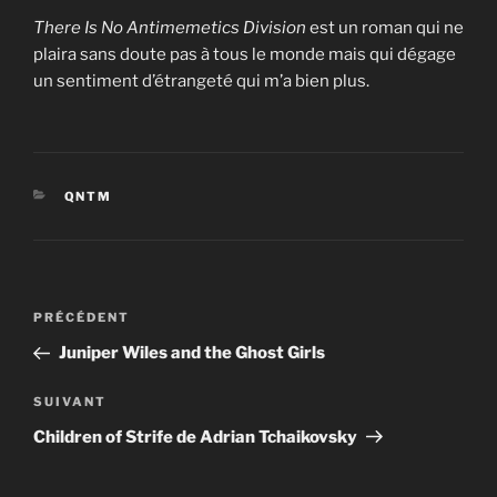
There Is No Antimemetics Division
est un roman qui ne
plaira sans doute pas à tous le monde mais qui dégage
un sentiment d’étrangeté qui m’a bien plus.
CATÉGORIES
QNTM
Navigation
Article
PRÉCÉDENT
de
précédent
Juniper Wiles and the Ghost Girls
l’article
Article
SUIVANT
suivant
Children of Strife de Adrian Tchaikovsky