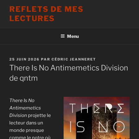
Aller
REFLETS DE MES
au
LECTURES
contenu
principal
Menu
PUBLIÉ
25 JUIN 2026
PAR
CÉDRIC JEANNERET
LE
There Is No Antimemetics Division
de qntm
There Is No
Antimemetics
Division
projette le
lecteur dans un
monde presque
comme le notre où