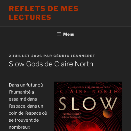
Aller
REFLETS DE MES
au
LECTURES
contenu
principal
Menu
PUBLIÉ
2 JUILLET 2026
PAR
CÉDRIC JEANNERET
LE
Slow Gods de Claire North
Dans un futur où
l’humanité a
essaimé dans
l’espace, dans un
coin de l’espace où
se trouvent de
nombreux