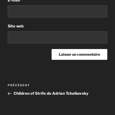
E-mail
*
Site web
A
l
t
Navigation
Article
PRÉCÉDENT
e
de
précédent
r
Children of Strife de Adrian Tchaikovsky
l’article
n
a
t