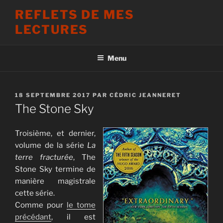
Aller
REFLETS DE MES
au
LECTURES
contenu
principal
Menu
PUBLIÉ
18 SEPTEMBRE 2017
PAR
CÉDRIC JEANNERET
LE
The Stone Sky
Troisième, et dernier,
volume de la série
La
terre fracturée
, The
Stone Sky termine de
manière magistrale
cette série.
Comme pour
le tome
précédant
, il est