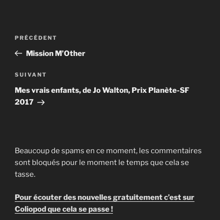
Navigation
Article
PRÉCÉDENT
de
précédent
Mission M’Other
l’article
Article
SUIVANT
suivant
Mes vrais enfants, de Jo Walton, Prix Planète-SF
2017
Beaucoup de spams en ce moment, les commentaires
sont bloqués pour le moment le temps que cela se
tasse.
Pour écouter des nouvelles gratuitement c’est sur
Coliopod que cela se passe !