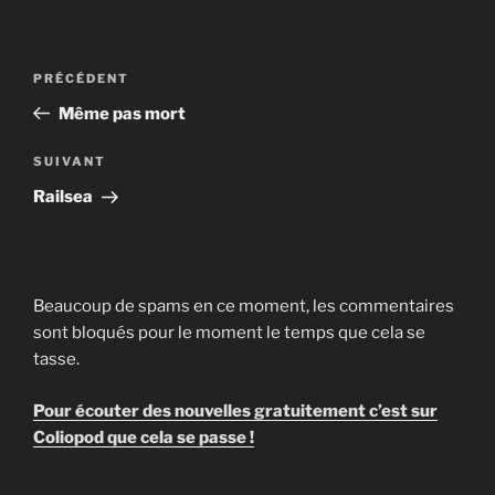
Navigation
Article
PRÉCÉDENT
de
précédent
Même pas mort
l’article
Article
SUIVANT
suivant
Railsea
Beaucoup de spams en ce moment, les commentaires
sont bloqués pour le moment le temps que cela se
tasse.
Pour écouter des nouvelles gratuitement c’est sur
Coliopod que cela se passe !