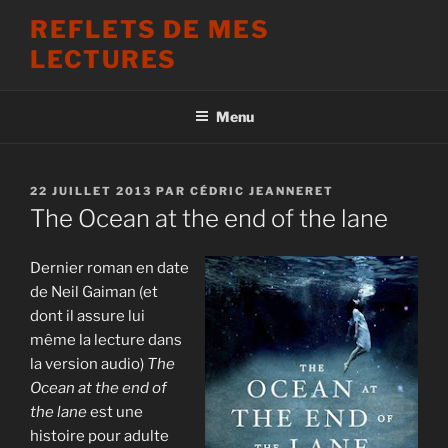
Aller
REFLETS DE MES
au
LECTURES
contenu
principal
Menu
PUBLIÉ
22 JUILLET 2013
PAR
CÉDRIC JEANNERET
LE
The Ocean at the end of the lane
Dernier roman en date
de Neil Gaiman (et
dont il assure lui
même la lecture dans
la version audio)
The
Ocean at the end of
the lane
est une
histoire pour adulte