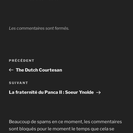
Les commentaires sont fermés.
Navigation
Article
PRÉCÉDENT
de
précédent
The Dutch Courtesan
l’article
Article
SUIVANT
suivant
La fraternité du Panca II : Soeur Ynolde
Beaucoup de spams en ce moment, les commentaires
sont bloqués pour le moment le temps que cela se