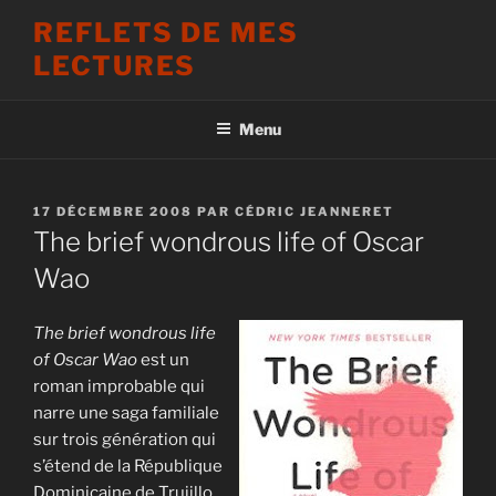
Aller
REFLETS DE MES
au
LECTURES
contenu
principal
Menu
PUBLIÉ
17 DÉCEMBRE 2008
PAR
CÉDRIC JEANNERET
LE
The brief wondrous life of Oscar
Wao
The brief wondrous life
of Oscar Wao
est un
roman improbable qui
narre une saga familiale
sur trois génération qui
s’étend de la République
Dominicaine de Trujillo