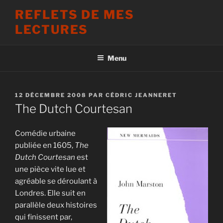
Aller
REFLETS DE MES
au
LECTURES
contenu
principal
Menu
PUBLIÉ
12 DÉCEMBRE 2008
PAR
CÉDRIC JEANNERET
LE
The Dutch Courtesan
Comédie urbaine
publiée en 1605,
The
Dutch Courtesan
est
une pièce vite lue et
agréable se déroulant à
Londres. Elle suit en
parallèle deux histoires
qui finissent par,