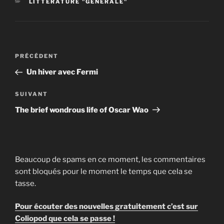
CATÉGORIES
LITTÉRATURE "GÉNÉRALE"
Navigation
Article
PRÉCÉDENT
de
précédent
Un hiver avec Fermi
l’article
Article
SUIVANT
suivant
The brief wondrous life of Oscar Wao
Beaucoup de spams en ce moment, les commentaires
sont bloqués pour le moment le temps que cela se
tasse.
Pour écouter des nouvelles gratuitement c’est sur
Coliopod que cela se passe !