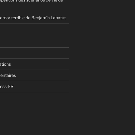
erdor terrible de Benjamín Labatut
ations
entaires
ress-FR
n