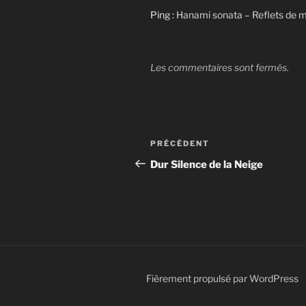
Ping :
Hanami sonata – Reflets de m
Les commentaires sont fermés.
Navigation
Article
PRÉCÉDENT
de
précédent
Dur Silence de la Neige
l’article
Fièrement propulsé par WordPress