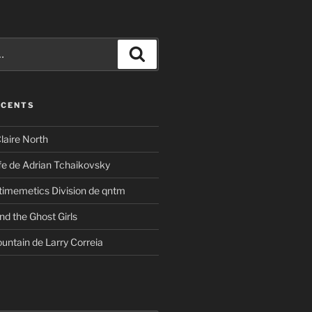
Recherche
ÉCENTS
laire North
ife de Adrian Tchaikovsky
timemetics Division de qntm
nd the Ghost Girls
untain de Larry Correia