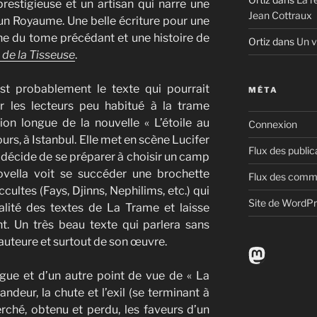
prestigieuse et un artisan qui narre une
Jean Cottraux
’un Royaume. Une belle écriture pour une
 une du tome précédant et une histoire de
Ortiz
dans
Un v
 de la Tisseuse
.
est probablement le texte qui pourrait
MÉTA
r les lecteurs peu habitué à la trame
sion longue de la nouvelle « L’étoile au
Connexion
ours, à Istanbul. Elle met en scène Lucifer
Flux des public
e, décide de se préparer à choisir un camp
ovella voit se succéder une brochette
Flux des comm
cultes (Fays, Djinns, Nephilims, etc.) qui
Site de WordP
talité des textes de La Trame et laisse
t. Un très beau texte qui parlera sans
l’auteure et surtout de son œuvre.
Mastodo
longue et d’un autre point de vue de « La
andeur, la chute et l’exil (se terminant à
rché, obtenu et perdu, les faveurs d’un