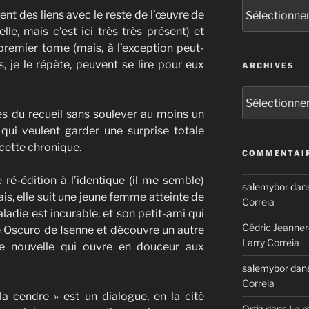
Catégories
ent des liens avec le reste de l’œuvre de
le, mais c’est ici très très présent) et
premier tome (mais, à l’exception peut-
s, je le répète, peuvent se lire pour eux
ARCHIVES
Archives
les du recueil sans soulever au moins un
qui veulent garder une surprise totale
 cette chronique.
COMMENTAIR
ré-édition à l’identique (il me semble)
salemybor
dan
is, elle suit une jeune femme atteinte de
Correia
ladie est incurable, et son petit-ami qui
Cédric Jeanner
 Oscuro de Isenne et découvre un autre
Larry Correia
 nouvelle qui ouvre en douceur aux
salemybor
dan
Correia
la cendre » est un dialogue, en la cité
Ortiz
dans
La r