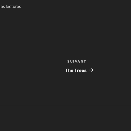
es lectures
SUIVANT
Article
suivant
The Trees