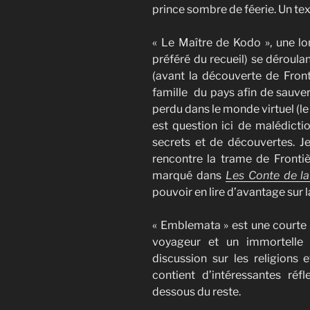
prince sombre de féerie. Un text
« Le Maître de Kodo », une l
préféré du recueil) se déroula
(avant la découverte de Front
famille du pays afin de sauver
perdu dans le monde virtuel (le
est question ici de malédictio
secrets et de découvertes. J
rencontre la trame de Frontiè
marqué dans
Les Conte de la
pouvoir en lire d’avantage sur la
« Emblemata » est une courte n
voyageur et un immortelle
discussion sur les religions 
contient d’intéressantes réf
dessous du reste.