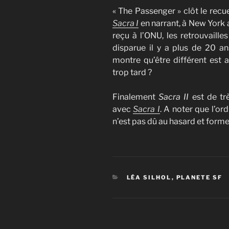
« The Passenger » clôt le recue
Sacra I
en narrant, à New York
reçu à l’ONU, les retrouvaille
disparue il y a plus de 20 a
montre qu’être différent est a
trop tard ?
Finalement
Sacra II
est de tr
avec
Sacra I
. A noter que l’or
n’est pas dû au hasard et forme
CATÉGORIES
LÉA SILHOL
,
PLANETE SF