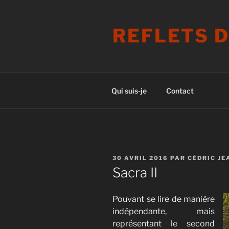
Aller
au
REFLETS 
contenu
principal
Qui suis-je
Contact
PUBLIÉ
30 AVRIL 2016
PAR
CÉDRIC JE
LE
Sacra II
Pouvant se lire de manière
indépendante, mais
représentant le second