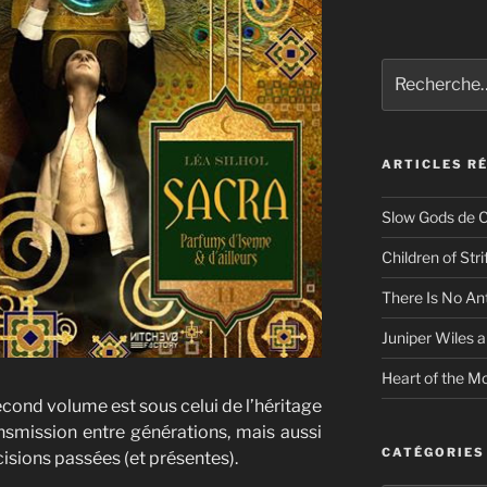
Recherche
pour
:
ARTICLES R
Slow Gods de C
Children of Str
There Is No An
Juniper Wiles a
Heart of the Mo
 second volume est sous celui de l’héritage
ansmission entre générations, mais aussi
CATÉGORIES
cisions passées (et présentes).