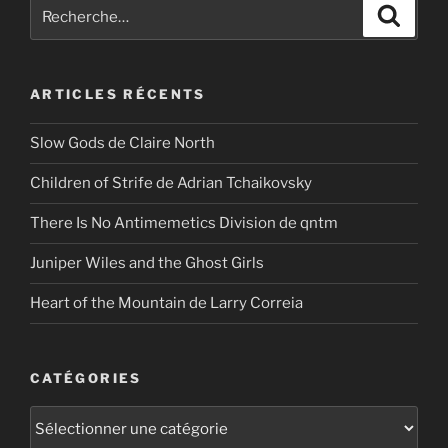
Recherche
Recher
pour
:
ARTICLES RÉCENTS
Slow Gods de Claire North
Children of Strife de Adrian Tchaikovsky
There Is No Antimemetics Division de qntm
Juniper Wiles and the Ghost Girls
Heart of the Mountain de Larry Correia
CATÉGORIES
Catégories