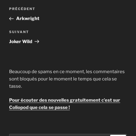
Navigation
Article
PRÉCÉDENT
de
précédent
Arkwright
l’article
Article
SUIVANT
suivant
Joker Wild
Beaucoup de spams en ce moment, les commentaires
sont bloqués pour le moment le temps que cela se
tasse.
Pour écouter des nouvelles gratuitement c’est sur
Coliopod que cela se passe !