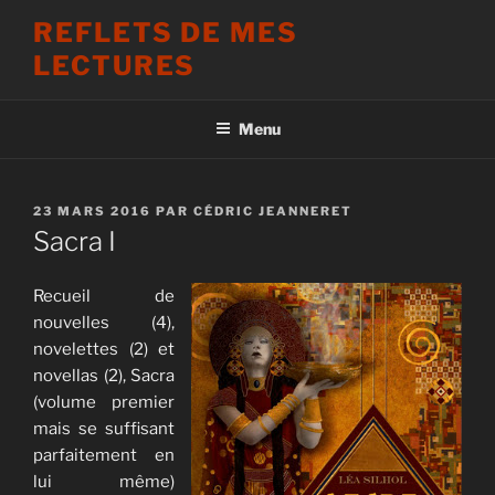
Aller
REFLETS DE MES
au
LECTURES
contenu
principal
Menu
PUBLIÉ
23 MARS 2016
PAR
CÉDRIC JEANNERET
LE
Sacra I
Recueil de
nouvelles (4),
novelettes (2) et
novellas (2), Sacra
(volume premier
mais se suffisant
parfaitement en
lui même)