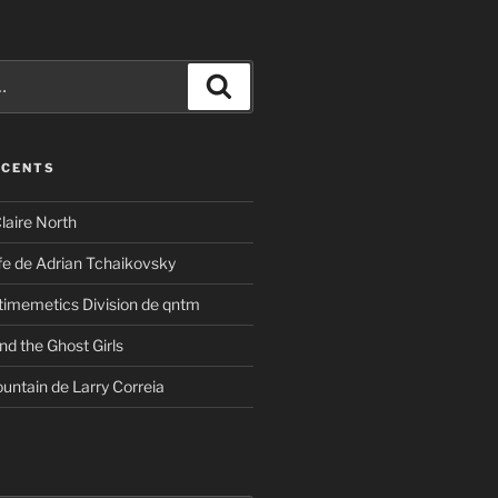
Recherche
ÉCENTS
laire North
ife de Adrian Tchaikovsky
timemetics Division de qntm
nd the Ghost Girls
untain de Larry Correia