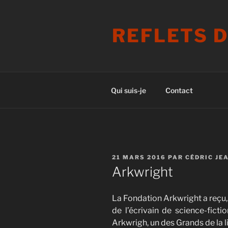
Aller
au
REFLETS 
contenu
principal
Qui suis-je
Contact
PUBLIÉ
21 MARS 2016
PAR
CÉDRIC JE
LE
Arkwright
La Fondation Arkwright a reçu,
de l’écrivain de science-ficti
Arkwrigh, un des Grands de la l