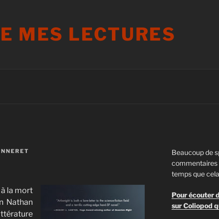
DE MES LECTURES
ANNERET
Beaucoup de s
commentaires s
temps que cela
 à la mort
Pour écouter d
on Nathan
sur Coliopod q
ittérature