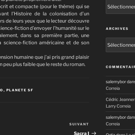
Catégories
crit et compacte (pour le thème) qui se
vant l’Histoire de la colonisation d’un
s de leurs yeux que le lecteur découvre
cience-fiction d’envoyer l’humanité sur le
ARCHIVES
alement, dans sa première partie, une
Archives
 science-fiction américaine et de son
ension humaine
que j’ai pris grand plaisir
 un peu plus faible que le reste du roman.
COMMENTAIR
salemybor
dan
Correia
IO
,
PLANETE SF
Cédric Jeanner
Larry Correia
salemybor
dan
Correia
SUIVANT
Article
suivant
Sacra I
Ortiz
dans
La r