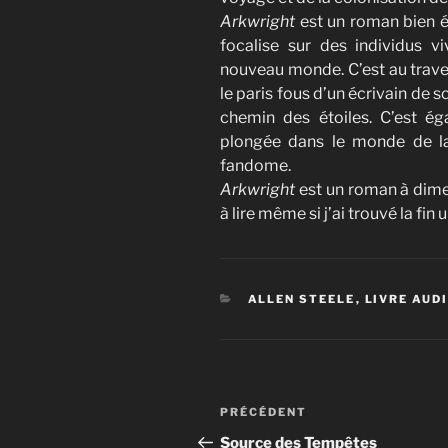
Arkwright
est un roman bien é
focalise sur des individus vi
nouveau monde. C’est au traver
le paris fous d’un écrivain de s
chemin des étoiles. C’est ég
plongée dans le monde de la
fandome.
Arkwright
est un roman à dim
à lire même si j’ai trouvé la fin
CATÉGORIES
ALLEN STEELE
,
LIVRE AUD
Navigation
Article
PRÉCÉDENT
de
précédent
Source des Tempêtes