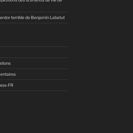
erdor terrible de Benjamín Labatut
ations
entaires
ress-FR
n