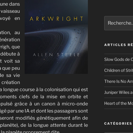
tune dans
r vaisseau
nvoyé en
Recherche
pour
:
ation, au
génération
ARTICLES R
righ, que
 débute à
Slow Gods de C
t voit sa
l’a que peu
Children of Str
de sa vie
There Is No An
 création
la longue course à la colonisation qui est
Juniper Wiles a
oments clefs de la mise en orbite et
Heart of the Mo
ropulsé grâce à un canon à micro-onde
igé par une IA et dont les passagers sont
seront modifiés génétiquement afin de
CATÉGORIES
lanète), de la longue attente durant le
 la planète proprement dite.