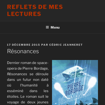
Aller
REFLETS DE MES
au
LECTURES
contenu
principal
Menu
PUBLIÉ
17 DÉCEMBRE 2015
PAR
CÉDRIC JEANNERET
LE
Résonances
Dernier roman de space-
opera de Pierre Bordage,
Résonances
se déroule
dans un futur non daté
où l’humanité à
esséminé dans les
étoiles. Le roman suit le
voyage de deux jeunes