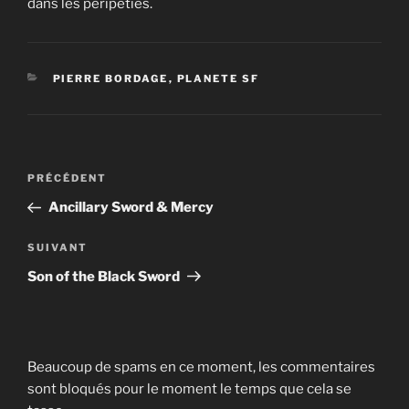
dans les péripéties.
CATÉGORIES
PIERRE BORDAGE
,
PLANETE SF
Navigation
Article
PRÉCÉDENT
de
précédent
Ancillary Sword & Mercy
l’article
Article
SUIVANT
suivant
Son of the Black Sword
Beaucoup de spams en ce moment, les commentaires
sont bloqués pour le moment le temps que cela se