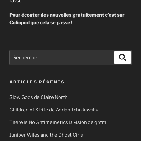
tasse.
Pour écouter des nouvelles gratuitement c’est sur
Coliopod que cela se passe !
Recherche
Recher
pour
:
ARTICLES RÉCENTS
Slow Gods de Claire North
Children of Strife de Adrian Tchaikovsky
There Is No Antimemetics Division de qntm
Juniper Wiles and the Ghost Girls