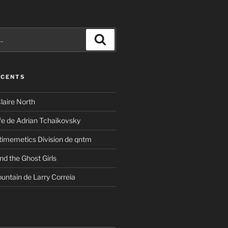
Recherche
ÉCENTS
laire North
ife de Adrian Tchaikovsky
timemetics Division de qntm
nd the Ghost Girls
untain de Larry Correia