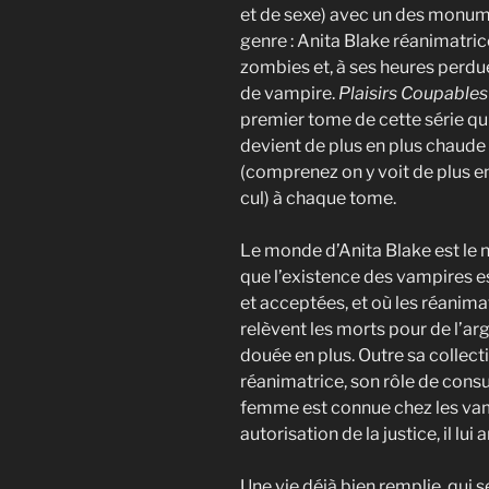
et de sexe) avec un des monu
genre : Anita Blake réanimatric
zombies et, à ses heures perdu
de vampire.
Plaisirs Coupable
premier tome de cette série qui, 
devient de plus en plus chaude
(comprenez on y voit de plus e
cul) à chaque tome.
Le monde d’Anita Blake est le n
que l’existence des vampires 
et acceptées, et où les réanim
relèvent les morts pour de l’arg
douée en plus. Outre sa collect
réanimatrice, son rôle de consul
femme est connue chez les vamp
autorisation de la justice, il lui
Une vie déjà bien remplie, qui 