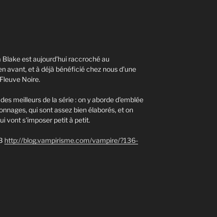
ita Blake est aujourd'hui raccroché au
ien avant, et à déjà bénéficié chez nous d'une
Fleuve Noire.
es meilleurs de la série : on y aborde d'emblée
sonnages, qui sont assez bien élaborés, et on
i vont s'imposer petit à petit.
 B
http://blog.vampirisme.com/vampire/?136-