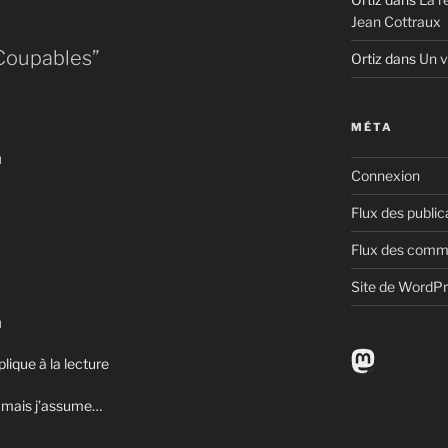
Jean Cottraux
 Coupables”
Ortiz
dans
Un v
MÉTA
N
Connexion
Flux des public
Flux des comm
Site de WordP
N
Mastodo
lique à la lecture
) mais j’assume…