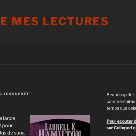
DE MES LECTURES
C JEANNERET
Beaucoup de s
commentaires s
temps que cela
me lance
Pour écouter d
t pour
sur Coliopod q
plus de sang