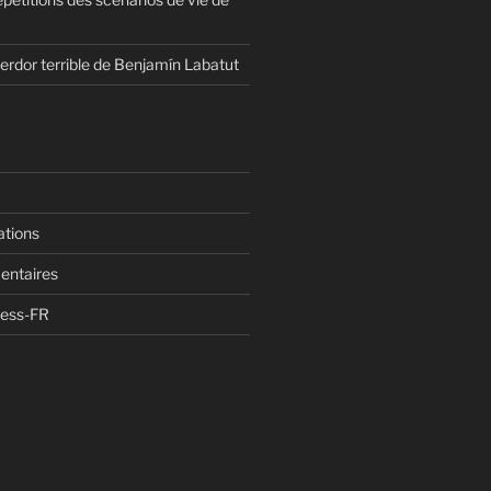
erdor terrible de Benjamín Labatut
ations
entaires
ress-FR
n