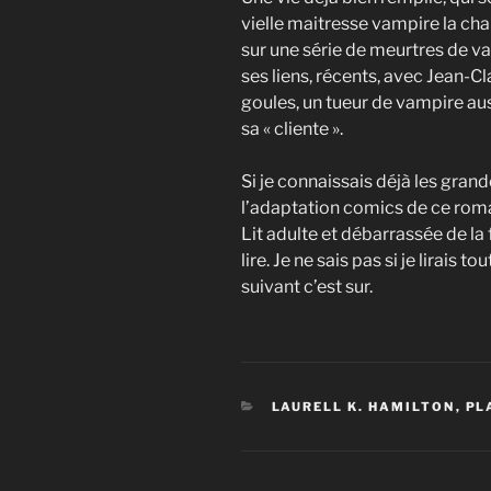
vielle maitresse vampire la cha
sur une série de meurtres de 
ses liens, récents, avec Jean-C
goules, un tueur de vampire aus
sa « cliente ».
Si je connaissais déjà les grande
l’adaptation comics de ce roman, 
Lit adulte et débarrassée de la 
lire. Je ne sais pas si je lirais t
suivant c’est sur.
CATÉGORIES
LAURELL K. HAMILTON
,
PL