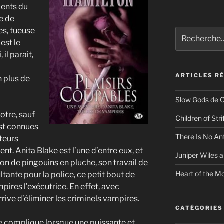
ments du
e de
es, tueuse
Recherche
s
est le
pour
:
il parait,
ARTICLES R
n plus de
Slow Gods de C
otre, sauf
Children of Str
est connues
There Is No An
ateurs
ent. Anita Blake est l’une d’entre eux, et
Juniper Wiles a
ion de pingouins en pluche, son travail de
Heart of the Mo
tante pour la police, ce petit bout de
ires l’exécutrice. En effet, avec
 arrive d’éliminer les criminels vampires.
CATÉGORIES
se complique lorsque une puissante et