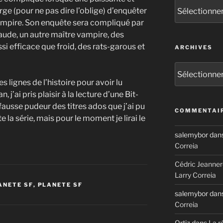
Catégories
rge (pour ne pas dire l’oblige) d’enquêter
vampire. Son enquête sera compliqué par
laude, un autre maître vampire, des
si efficace que froid, des rats-garous et
ARCHIVES
Archives
s lignes de l’histoire pour avoir lu
j’ai pris plaisir à la lecture d’une Bit-
fausse pudeur des titres ados que j’ai pu
COMMENTAIR
oute la série, mais pour le moment je lirai le
salemybor
dan
Correia
Cédric Jeanner
Larry Correia
ANETE SF
,
PLANETE SF
salemybor
dan
Correia
Ortiz
dans
La r