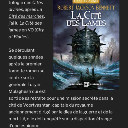
trilogie des
Cités
divines
, après
La
Cité des marches
,
j’ai lu
La Cité des
lames
en VO (
City
of Blades
).
Se déroulant
quelques années
après le premier
tome, le roman se
centre sur la
générale Turyin
Mulaghesh qui est
sorti de sa retraite pour une mission secrète dans la
cité de Voortyashtan, capitale du royaume
anciennement dirigé par le dieu de la guerre et de la
mort. Là, elle doit enquêté sur la disparition étrange
d’une espionne.