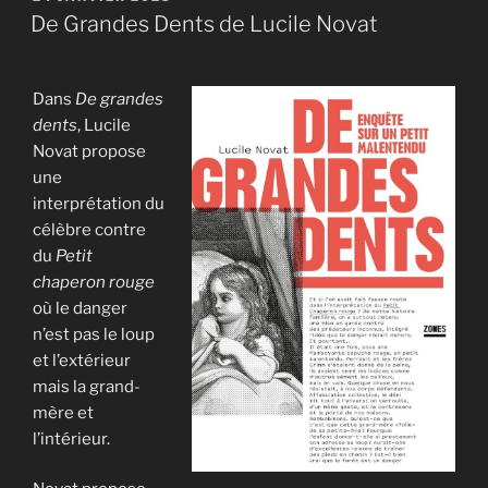
LE
De Grandes Dents de Lucile Novat
Dans
De grandes
dents
, Lucile
Novat propose
une
interprétation du
célèbre contre
du
Petit
chaperon rouge
où le danger
n’est pas le loup
et l’extérieur
mais la grand-
mère et
l’intérieur.