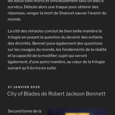
les dieux sont morts et officieusement seul un dieu a
survécu. Débute alors une traque pour obtenir des
réponses, venger la mort de Shara et sauver l’avenir du
monde.
La cité des miracles
conclut de bien belle manière la
trilogie en posant la question du devenir des enfants
des divinités. Bennet pose également des questions
sur les rouages du monde, les fondements de la réalité
et la capacité de la modifier; sujet qui seront
également, d’une autre manière, au cœur de la trilogie
suivant qu’il écrira en suite.
PUBLIÉ
27 JANVIER 2025
LE
City of Blades de Robert Jackson Bennett
Second tome de la