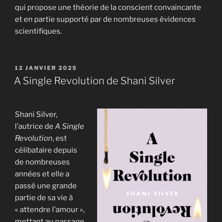
qui propose une théorie de la conscient convaincante
et en partie supporté par de nombreuses évidences
scientifiques.
PUBLIÉ
12 JANVIER 2025
LE
A Single Revolution de Shani Silver
Shani Silver,
l’autrice de
A Single
Revolution
, est
célibataire depuis
de nombreuses
années et elle a
passé une grande
partie de sa vie à
« attendre l’amour »,
mettant au passage