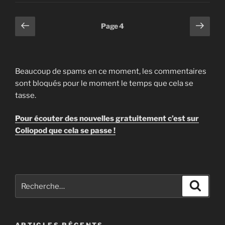
Pagination
Page
Page
Page
4
précédente
suiv
des
publications
Beaucoup de spams en ce moment, les commentaires
sont bloqués pour le moment le temps que cela se
tasse.
Pour écouter des nouvelles gratuitement c’est sur
Coliopod que cela se passe !
Recherche
Recher
pour
: