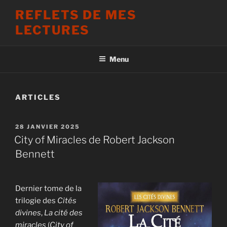
Aller
REFLETS DE MES
au
LECTURES
contenu
principal
Menu
ARTICLES
PUBLIÉ
28 JANVIER 2025
LE
City of Miracles de Robert Jackson
Bennett
Dernier tome de la
trilogie des
Cités
divines
,
La cité des
miracles
(
City of