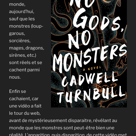
monde,
aujourd’hui,
sauf que les
monstres (loup-
garous,
sorcières,
mages, dragons,
sirènes, etc.)
sont réels et se
cachent parmi
nous.
Enfin se
cachaient, car
une vidéo a fait
le tour du web,
avant de mystérieusement disparaitre, révélant au
monde que les monstres sont peut-être bien une
réalité. L’apparition, puis disparition, de cette vidéo met