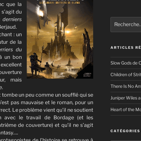
nc que la
 s’agit du
 derniers
Recherche
erjaud.
pour
:
échant : un
tur de la
ARTICLES R
rriers du
éjà un bon
Slow Gods de C
excellent
ouverture
Children of Str
ur, mais
There Is No An
e
.
ojet tombe un peu comme un soufflé qui se
Juniper Wiles a
e n’est pas mauvaise et le roman, pour un
Heart of the Mo
ct. Le problème vient qu’il ne soutient
 avec le travail de Bordage (et les
rième de couverture) et qu’il ne s’agit
CATÉGORIES
antasy….
protagonistes de l’histoire se retrouve à