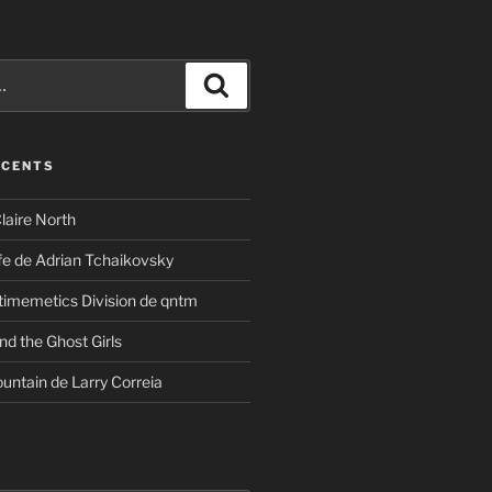
Recherche
ÉCENTS
laire North
ife de Adrian Tchaikovsky
timemetics Division de qntm
nd the Ghost Girls
untain de Larry Correia