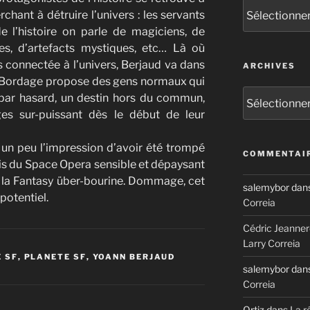
Catégories
chant à détruire l’univers : les servants
e l’histoire on parle de magiciens, de
es, d’artefacts mystiques, etc… Là où
 connectée à l’univers, Berjaud va dans
ARCHIVES
ù Bordage propose des gens normaux qui
Archives
par hasard, un destin hors du commun,
es sur-puissant dès le début de leur
’ai un peu l’impression d’avoir été trompé
COMMENTAIR
ais du Space Opera sensible et dépaysant
e la Fantasy über-bourine. Dommage, cet
salemybor
dan
 potentiel.
Correia
Cédric Jeanner
Larry Correia
 SF
,
PLANETE SF
,
YOANN BERJAUD
salemybor
dan
Correia
Ortiz
dans
La r