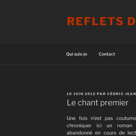
Aller
au
REFLETS 
contenu
principal
Qui suis-je
Contact
PUBLIÉ
10 JUIN 2012
PAR
CÉDRIC JEA
LE
Le chant premier
Une fois n’est pas coutume
chroniquer ici un roman 
abandonné en cours de lect