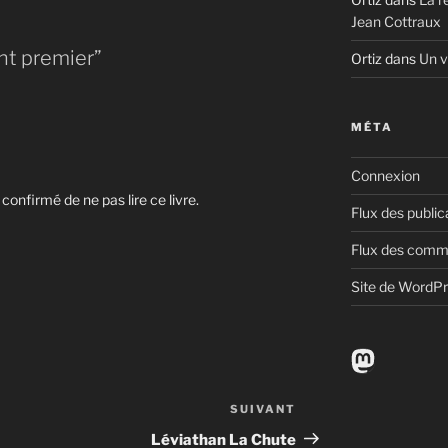
Jean Cottraux
nt premier”
Ortiz
dans
Un v
MÉTA
Connexion
onfirmé de ne pas lire ce livre.
Flux des public
Flux des comm
Site de WordP
Mastodo
SUIVANT
Article
suivant
Léviathan La Chute