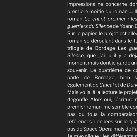
impressions ne concerne do
première moitié du roman….. Il
roman
Le chant premier : les
guerriers du Silence
de Yoann B
Sur le papier, le projet est all
roman se déroulant dans le fu
trilogie de Bordage
Les gue
Silence
, que j’ai lu il y a d
moment mais dont je garde un 
souvenir. Le quatrième de c
parle de Bordage, bien s
également de
L’incal
et de
Dun
Mais voila, à la lecture le pr
dégonfle. Alors oui, l’écritur
premier roman, me semble corre
pas du tous la comparaison
références données sur le quat
pas de Space Opera mais de F
Je m’explique : les différents 