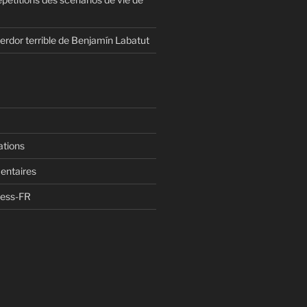
erdor terrible de Benjamín Labatut
ations
entaires
ress-FR
n