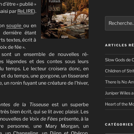
n d’être « publié »
saisi par
ReLIRE
).
Recherche
ion
souple
ou en
pour
:
e dernière étant
s textes, écrit à
ARTICLES R
Voix de fée ».
sont un ensemble de nouvelles ré-
Slow Gods de C
des légendes et des contes sous leurs
du temps. Le lecteur croisera donc, en
Children of Str
ns et du temps, une gorgone, un tisserand
There Is No An
, un ronin fuyant une créature de l’hiver,
Juniper Wiles a
Heart of the Mo
ntes de la Tisseuse
est un superbe
 très bien écrit, qui se lit avec plaisir. Les
 nouvelles de
Voix de Fées
présente, à la
CATÉGORIES
re personne, une Mary Morgan, un
e, un Changeling, un Djinn et Obéron.