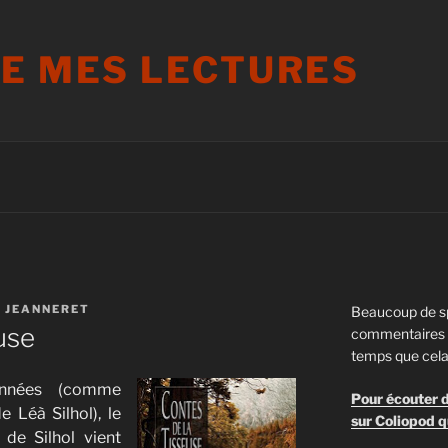
DE MES LECTURES
 JEANNERET
Beaucoup de s
use
commentaires s
temps que cela
années (comme
Pour écouter d
 Léà Silhol), le
sur Coliopod q
 de Silhol vient