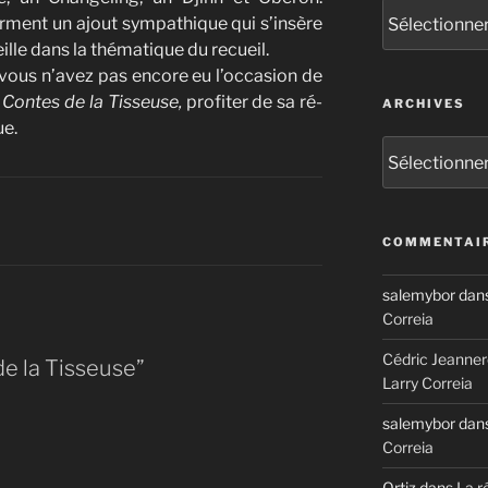
Catégories
orment un ajout sympathique qui s’insère
ille dans la thématique du recueil.
i vous n’avez pas encore eu l’occasion de
 Contes de la Tisseuse,
profiter de sa ré-
ARCHIVES
ue.
Archives
COMMENTAIR
salemybor
dan
Correia
Cédric Jeanner
e la Tisseuse”
Larry Correia
salemybor
dan
Correia
Ortiz
dans
La r