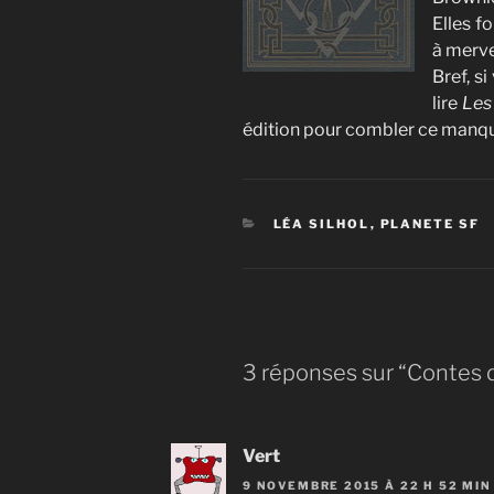
Elles f
à merve
Bref, s
lire
Les
édition pour combler ce manq
CATÉGORIES
LÉA SILHOL
,
PLANETE SF
3 réponses sur “Contes d
Vert
9 NOVEMBRE 2015 À 22 H 52 MIN