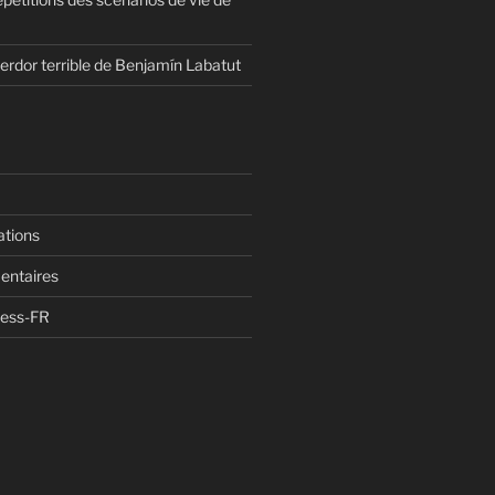
erdor terrible de Benjamín Labatut
ations
entaires
ress-FR
n