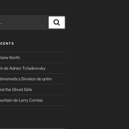
Recherche
ÉCENTS
laire North
ife de Adrian Tchaikovsky
timemetics Division de qntm
nd the Ghost Girls
untain de Larry Correia