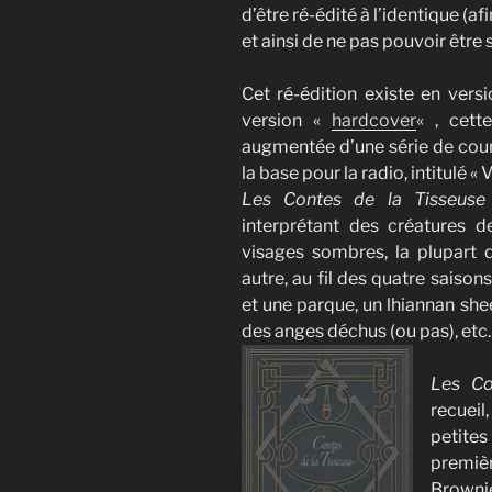
d’être ré-édité à l’identique (afi
et ainsi de ne pas pouvoir être 
Cet ré-édition existe en vers
version «
hardcover
« , cett
augmentée d’une série de court
la base pour la radio, intitulé « 
Les Contes de la Tisseuse
interprétant des créatures 
visages sombres, la plupart 
autre, au fil des quatre saiso
et une parque, un
lhiannan shee
des anges déchus (ou pas), etc.
Les Co
recueil,
petites
premiè
Browni