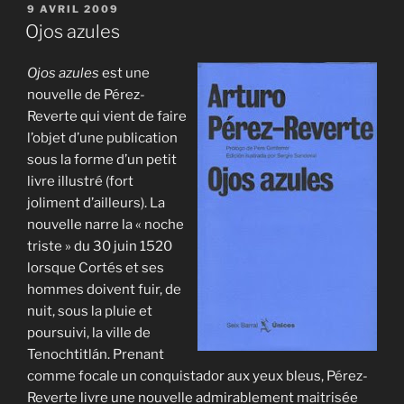
PUBLIÉ
9 AVRIL 2009
LE
Ojos azules
Ojos azules
est une
nouvelle de Pérez-
Reverte qui vient de faire
l’objet d’une publication
sous la forme d’un petit
livre illustré (fort
joliment d’ailleurs). La
nouvelle narre la « noche
triste » du 30 juin 1520
lorsque Cortés et ses
hommes doivent fuir, de
nuit, sous la pluie et
poursuivi, la ville de
Tenochtitlán. Prenant
comme focale un conquistador aux yeux bleus, Pérez-
Reverte livre une nouvelle admirablement maitrisée