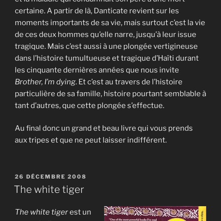
certaine. A partir de là, Danticate revient sur les
moments importants de sa vie, mais surtout c’est la vie
de ces deux hommes qu’elle narre, jusqu’à leur issue
tragique. Mais c’est aussi à une plongée vertigineuse
dans l’histoire tumultueuse et tragique d’Haïti durant
les cinquante dernières années que nous invite
Brother, I’m dying
. Et c’est au travers de l’histoire
particulière de sa famille, histoire pourtant semblable à
tant d’autres, que cette plongée s’effectue.
Au final donc un grand et beau livre qui vous prends
aux tripes et que ne peut laisser indifférent.
PUBLIÉ
26 DÉCEMBRE 2008
LE
The white tiger
The white tiger
est un