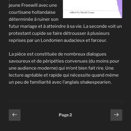
jeune Freewill avec une
courtisane hollandaise
déterminée à ruiner son
futur mariage et à atteindre à sa vie. La seconde voit un
protestant cupide se faire détrousser à plusieurs
reprises par un Londonien audacieux et farceur.
La pièce est constituée de nombreux dialogues
savoureux et de péripéties convenues (du moins pour
une audience moderne) qui m’ont bien fait rire. Une
lecture agréable et rapide qui nécessite quand même
un peu de familiarité avec l’anglais shakespearien.
Pagination
Page
Page
Page
2
précédente
suiv
des
publications