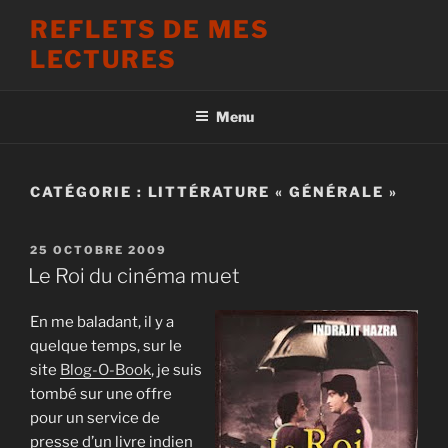
Aller
REFLETS DE MES
au
LECTURES
contenu
principal
Menu
CATÉGORIE :
LITTÉRATURE « GÉNÉRALE »
PUBLIÉ
25 OCTOBRE 2009
LE
Le Roi du cinéma muet
En me baladant, il y a
quelque temps, sur le
site
Blog-O-Book
, je suis
tombé sur une offre
pour un service de
presse d’un livre indien