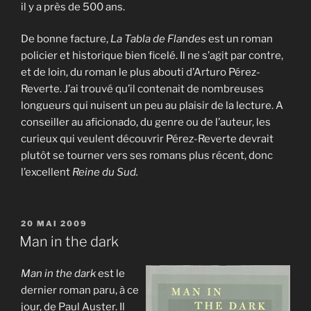
il y a près de 500 ans.
De bonne facture,
La Tabla de Flandes
est un roman
policier et historique bien ficelé. Il ne s’agit par contre,
et de loin, du roman le plus abouti d’Arturo Pérez-
Reverte. J’ai trouvé qu’il contenait de nombreuses
longueurs qui nuisent un peu au plaisir de la lecture. A
conseiller au aficionado, du genre ou de l’auteur, les
curieux qui veulent découvrir Pérez-Reverte devrait
plutôt se tourner vers ses romans plus récent, donc
l’excellent
Reine du Sud
.
PUBLIÉ
20 MAI 2009
LE
Man in the dark
Man in the dark
est le
dernier roman paru, à ce
jour, de Paul Auster. Il