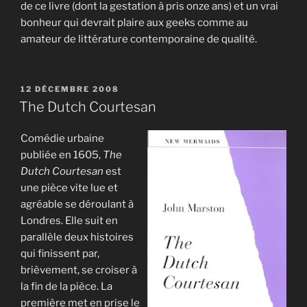
de ce livre (dont la gestation à pris onze ans) et un vrai
bonheur qui devrait plaire aux geeks comme au
amateur de littérature contemporaine de qualité.
PUBLIÉ
12 DÉCEMBRE 2008
LE
The Dutch Courtesan
Comédie urbaine
publiée en 1605,
The
Dutch Courtesan
est
une pièce vite lue et
agréable se déroulant à
Londres. Elle suit en
parallèle deux histoires
qui finissent par,
brièvement, se croiser à
la fin de la pièce. La
première met en prise le