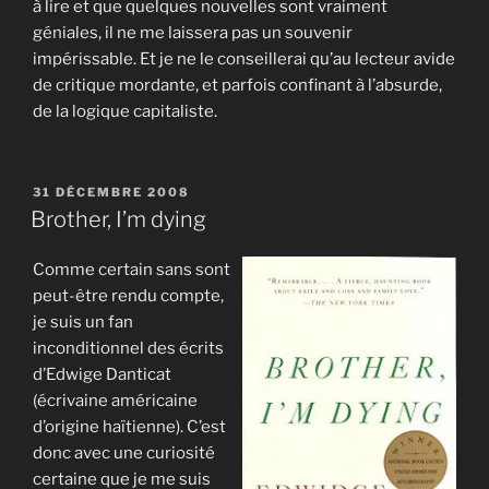
à lire et que quelques nouvelles sont vraiment
géniales, il ne me laissera pas un souvenir
impérissable. Et je ne le conseillerai qu’au lecteur avide
de critique mordante, et parfois confinant à l’absurde,
de la logique capitaliste.
PUBLIÉ
31 DÉCEMBRE 2008
LE
Brother, I’m dying
Comme certain sans sont
peut-être rendu compte,
je suis un fan
inconditionnel des écrits
d’Edwige Danticat
(écrivaine américaine
d’origine haïtienne). C’est
donc avec une curiosité
certaine que je me suis