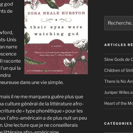
ng god
nts de
Recherche
pour
:
awford,
ats-Unis
ARTICLES R
an narre
lescence
Slow Gods de C
 Il raconte
l’un qui la
Children of Str
endra
There Is No An
a heureuse dans une vie simple.
Juniper Wiles a
mais il ne me marquera guère plus que
Heart of the Mo
culture général de la littérature afro-
écriture de « type phonétique » pour les
ux l’afro-américain a de plus nuit un peu
CATÉGORIES
 Une lecture que je ne conseillerais
re littéraire afro-américaine.