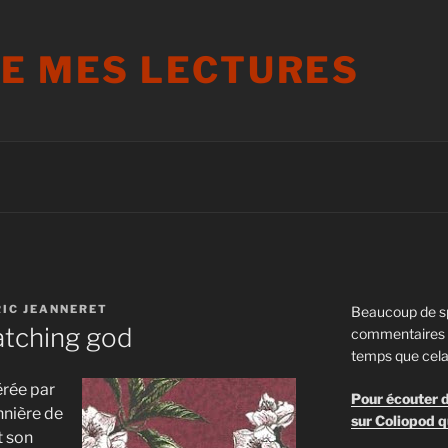
DE MES LECTURES
IC JEANNERET
Beaucoup de s
atching god
commentaires s
temps que cela
érée par
Pour écouter d
nière de
sur Coliopod q
t son