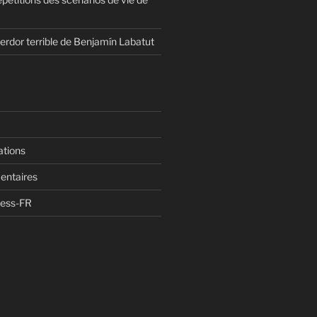
erdor terrible de Benjamín Labatut
ations
entaires
ress-FR
n