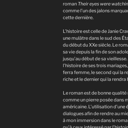
roman
Their eyes were watchi
comme l’un des jalons marqua
cette dernière.
L’histoire est celle de Janie Cr
une mulâtre dans le sud des Ét
du début du XXe siècle. Le rom
sa vie depuis la fin de son ado
jusqu’au début de sa vieillesse.
l’histoire de ses trois mariages, 
ferra femme, le second qui la r
riche et le dernier qui la rendr
Le roman est de bonne qualité 
comme un pierre posée dans ma 
américaine. L’utilisation d’une 
dialogues afin de rendre au mie
à mon immersion dans le roman.
qu’à ceux intéressé par l’histoi