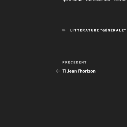
CATÉGORIES
LITTÉRATURE "GÉNÉRALE"
Navigation
Article
PRÉCÉDENT
de
précédent
Ti Jean l’horizon
l’article