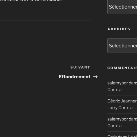
Catégories
ARCHIVES
Archives
SUIVANT
Article
COMMENTAIR
suivant
Effondrement
salemybor
dan
Correia
Cédric Jeanner
Larry Correia
salemybor
dan
Correia
Ortiz
dans
La r