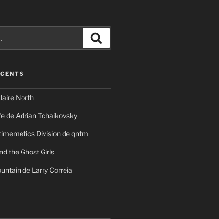
Recherche
ÉCENTS
laire North
ife de Adrian Tchaikovsky
timemetics Division de qntm
nd the Ghost Girls
untain de Larry Correia