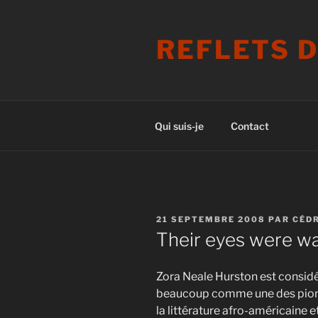
Aller
au
REFLETS 
contenu
principal
Qui suis-je
Contact
PUBLIÉ
21 SEPTEMBRE 2008
PAR
CÉDR
LE
Their eyes were w
Zora Neale Hurston est consid
beaucoup comme une des pion
la littérature afro-américaine e