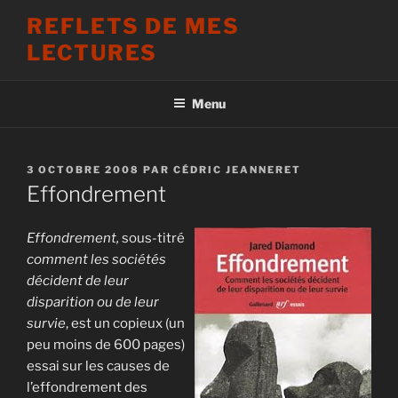
Aller
REFLETS DE MES
au
LECTURES
contenu
principal
Menu
PUBLIÉ
3 OCTOBRE 2008
PAR
CÉDRIC JEANNERET
LE
Effondrement
Effondrement,
sous-titré
comment les sociétés
décident de leur
disparition ou de leur
survie
, est un copieux (un
peu moins de 600 pages)
essai sur les causes de
l’effondrement des