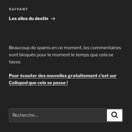
l’article
Article
SUIVANT
suivant
Les ailes du destin
Beaucoup de spams en ce moment, les commentaires
sont bloqués pour le moment le temps que cela se
tasse.
Pour écouter des nouvelles gratuitement c’est sur
Coliopod que cela se passe !
Recherche
Recher
pour
: