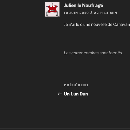
Julien le Naufragé
10 JUIN 2010 À 22 H 14 MIN
Je n'ai lu q'une nouvelle de Canavan,
Les commentaires sont fermés.
Navigation
Article
PRÉCÉDENT
de
précédent
Un Lun Dun
l’article