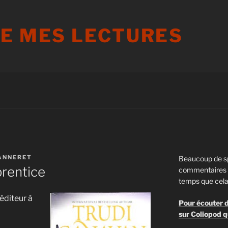
DE MES LECTURES
ANNERET
Beaucoup de s
prentice
commentaires s
temps que cela
éditeur à
Pour écouter d
sur Coliopod q