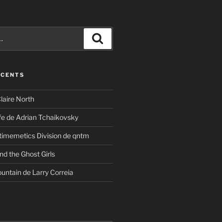
Recherche
ÉCENTS
laire North
ife de Adrian Tchaikovsky
timemetics Division de qntm
nd the Ghost Girls
untain de Larry Correia