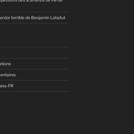
erdor terrible de Benjamín Labatut
ations
entaires
ress-FR
n