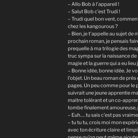
– Allo Bob à l’appareil !
– Salut Bob c’est Trudi !
– Trudi quel bon vent, commen
chez les kangourous ?
– Bien, je t’appelle au sujet de
prochain roman, je pensais fair
prequelle à ma trilogie des mag
truc sympa sur la naissance de 
magie et la guerre qui a eu lieu 
– Bonne idée, bonne idée. Je vo
l’objet. Un beau roman de près
pages. Un peu comme pour le 
suivrait une jeune apprentie m
maitre tolérant et un co-appren
tombe finalement amoureuse, 
– Euh…. tu sais c’est pas vraime
– tu tu tu, crois moi mon expérie
avec ton écriture claire et limpi
pense qu’on peut même ajouter 