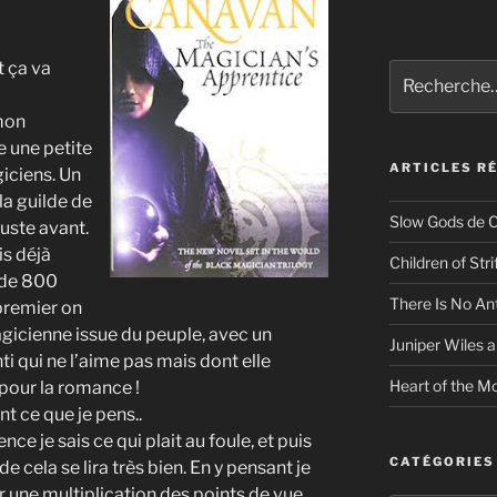
t ça va
Recherche
pour
:
 mon
e une petite
ARTICLES R
iciens. Un
la guilde de
Slow Gods de C
juste avant.
is déjà
Children of Str
 de 800
There Is No An
premier on
agicienne issue du peuple, avec un
Juniper Wiles a
ti qui ne l’aime pas mais dont elle
Heart of the Mo
pour la romance !
nt ce que je pens..
nce je sais ce qui plait au foule, et puis
CATÉGORIES
de cela se lira très bien. En y pensant je
une multiplication des points de vue.