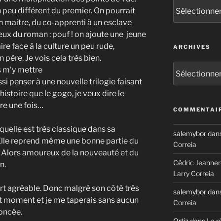
Catégories
 peu différent du premier. On pourrait
on maitre, du co-apprenti à un esclave
ieux du roman : pouf ! on ajoute une jeune
re face à la culture un peu rude,
ARCHIVES
père. Je vois cela très bien.
Archives
is m’y mettre
ssi penser à une nouvelle trilogie faisant
histoire que le gogo, je veux dire le
ore une fois…
COMMENTAIR
quelle est très classique dans sa
salemybor
dan
. Elle reprend même une bonne partie du
Correia
. Alors amoureux de la nouveauté et du
Cédric Jeanner
n.
Larry Correia
fort agréable. Donc malgré son côté très
salemybor
dan
ent moment et je me taperais sans aucun
Correia
noncée.
Ortiz
dans
La r