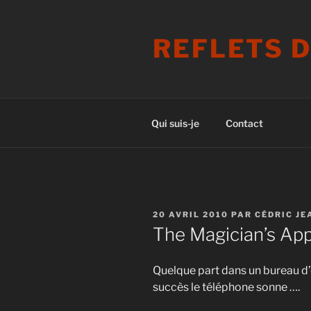
Aller
au
REFLETS 
contenu
principal
Qui suis-je
Contact
PUBLIÉ
20 AVRIL 2010
PAR
CÉDRIC JE
LE
The Magician’s Ap
Quelque part dans un bureau d’
succès le téléphone sonne ….