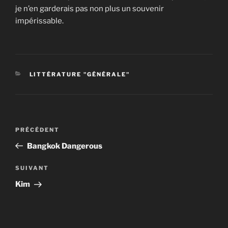
je n’en garderais pas non plus un souvenir
impérissable.
CATÉGORIES
LITTÉRATURE "GÉNÉRALE"
Navigation
Article
PRÉCÉDENT
de
précédent
Bangkok Dangerous
l’article
Article
SUIVANT
suivant
Kim