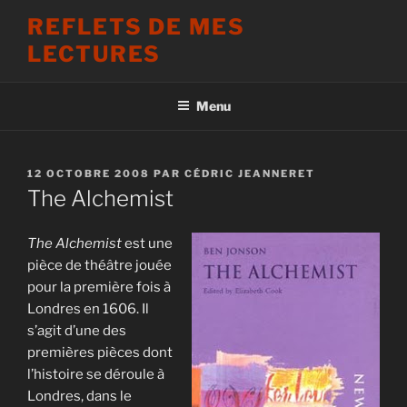
Aller
REFLETS DE MES
au
LECTURES
contenu
principal
Menu
PUBLIÉ
12 OCTOBRE 2008
PAR
CÉDRIC JEANNERET
LE
The Alchemist
The Alchemist
est une
pièce de théâtre jouée
pour la première fois à
Londres en 1606. Il
s’agit d’une des
premières pièces dont
l’histoire se déroule à
Londres, dans le