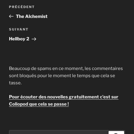
Navigation
Article
PRÉCÉDENT
de
précédent
The Alchemist
l’article
Article
SUIVANT
suivant
Hellboy 2
Beaucoup de spams en ce moment, les commentaires
sont bloqués pour le moment le temps que cela se
tasse.
Pour écouter des nouvelles gratuitement c’est sur
Coliopod que cela se passe !
Recherche