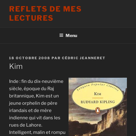
Aller
REFLETS DE MES
au
LECTURES
contenu
principal
Menu
PUBLIÉ
18 OCTOBRE 2008
PAR
CÉDRIC JEANNERET
LE
Kim
Inde : fin du dix-neuvième
siècle, époque du Raj
britannique, Kim est un
jeune orphelin de père
irlandais et de mère
indienne qui vit dans les
rues de Lahore.
Intelligent, malin et rompu