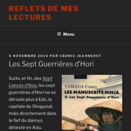
Aller
REFLETS DE MES
au
LECTURES
contenu
principal
Menu
PUBLIÉ
5 NOVEMBRE 2010
PAR
CÉDRIC JEANNERET
LE
Les Sept Guerrières d’Hori
Suite, et fin, des
Sept
Lances d’Aizu
,
les sept
guerrières d’Hori
ne se
déroule plus à Edo, la
capitale du Shogunat,
mais directement dans
le fief du daimyo
détesté en Aizu.