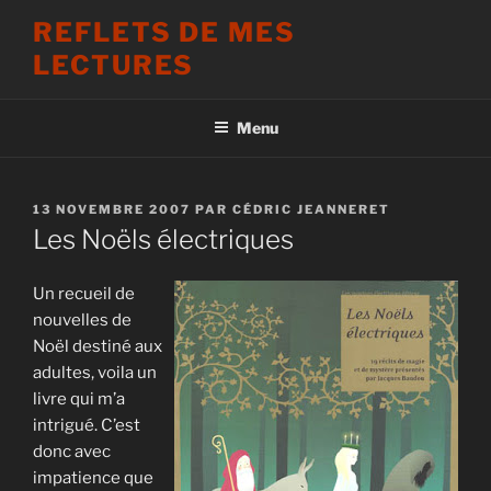
Aller
REFLETS DE MES
au
LECTURES
contenu
principal
Menu
PUBLIÉ
13 NOVEMBRE 2007
PAR
CÉDRIC JEANNERET
LE
Les Noëls électriques
Un recueil de
nouvelles de
Noël destiné aux
adultes, voila un
livre qui m’a
intrigué. C’est
donc avec
impatience que