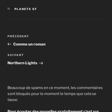
CATÉGORIES
PLANETE SF
Navigation
Article
PRÉCÉDENT
de
précédent
Comme un roman
l’article
Article
SUIVANT
suivant
Northern Lights
Beaucoup de spams en ce moment, les commentaires
sont bloqués pour le moment le temps que cela se
tasse.
Pour écouter des nouvelles gratuitement c’est sur