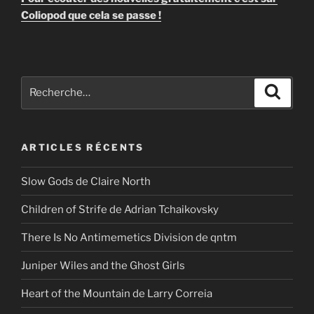
Coliopod que cela se passe !
Recherche
Recher
pour
:
ARTICLES RÉCENTS
Slow Gods de Claire North
Children of Strife de Adrian Tchaikovsky
There Is No Antimemetics Division de qntm
Juniper Wiles and the Ghost Girls
Heart of the Mountain de Larry Correia