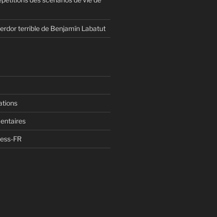
erdor terrible de Benjamín Labatut
ations
entaires
ress-FR
n