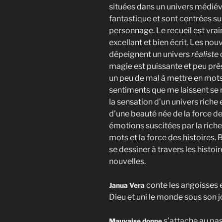
situées dans un univers médiév
fantastique et sont centrées su
personnage. Le recueil est vra
excellant et bien écrit. Les nou
dépeignent un univers
réaliste
magie est puissante et peu prés
un peu de mal à mettre en mots
sentiments que me laissent se re
la sensation d’un univers riche e
d’une beauté née de la force d
émotions suscitées par la rich
mots et la force des histoires. B
se dessiner à travers les histo
nouvelles.
conte les angoisses 
Janua Vera
Dieu et uni le monde sous son jo
s’attache au pa
Mauvaise donne