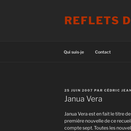
Aller
au
REFLETS 
contenu
principal
Qui suis-je
Contact
PUBLIÉ
25 JUIN 2007
PAR
CÉDRIC JEA
LE
Janua Vera
Janua Vera est en fait le titre de
première nouvelle de ce recueil
compte sept. Toutes les nouvel