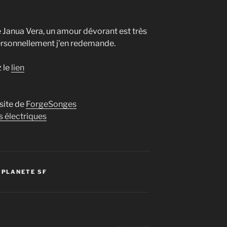
 Janua Vera, un amour dévorant est très
 personnellement j’en redemande.
z le
lien
 site de
ForgeSonges
 électriques
,
PLANETE SF