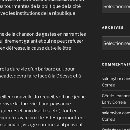
Catégories
les tourmentes de la politique de la cité
vec les institutions de la république
ARCHIVES
e de la chanson de gestes en narrant les
Archives
ulièrement galant et qui ne peut refuser
n détresse, la cause dut-elle être
COMMENTAIR
e la dure vie d’un barbare qui, pour
ade, devra faire face à la Déesse et à
salemybor
dan
Correia
Cédric Jeanner
eilleur nouvelle du recueil, voit une jeune
Larry Correia
 vivre la dure vie d’une paysanne
 guerres et aux disettes, etc.), tout en
salemybor
dan
ncontre avec un elfe. Elfes qui montrent
Correia
et insouciant, visage comme seul peuvent
Ortiz
dans
La r