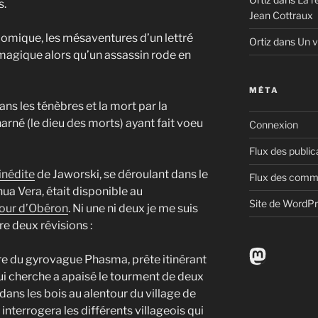
s.
Jean Cottraux
 comique, les mésaventures d’un lettré
Ortiz
dans
Un v
 magique alors qu’un assassin rode en
MÉTA
ans les ténèbres et la mort par la
rné (le dieu des morts) ayant fait voeu
Connexion
Flux des public
inédite
de Jaworski, se déroulant dans le
Flux des comm
ua Vera, était disponible au
Site de WordP
our d’Obéron
. Ni une ni deux je me suis
re deux révisions :
Mastodo
ire du gyrovague Phasma, prête itinérant
ui cherche a apaisé le tourment de deux
ans les bois au alentour du village de
 interrogera les différents villageois qui