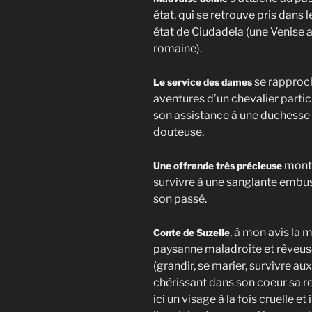
état, qui se retrouve pris dans 
état de Ciudadela (une Venise a
romaine).
se rapproch
Le service des dames
aventures d’un chevalier partic
son assistance à une duchesse e
douteuse.
montr
Une offrande très précieuse
survivre à une sanglante embusc
son passé.
, à mon avis la m
Conte de Suzelle
paysanne maladroite et rêveuse
(grandir, se marier, survivre aux
chérissant dans son coeur sa re
ici un visage à la fois cruelle 