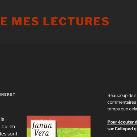
DE MES LECTURES
NNERET
Beaucoup de s
commentaires s
temps que cela
 la
Pour écouter d
 qui en
sur Coliopod q
les sont