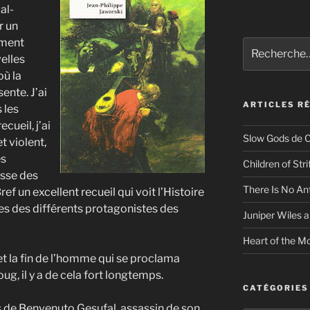
al-
r un
iment
Recherche
velles
pour
:
où la
ente. J’ai
ARTICLES R
 les
cueil, j’ai
Slow Gods de C
t violent,
es
Children of Str
esse des
There Is No An
ref un excellent recueil qui voit l’Histoire
ires des différents protagonistes des
Juniper Wiles a
Heart of the Mo
et la fin de l’homme qui se proclama
ug, il y a de cela fort longtemps.
CATÉGORIES
s de Benvenuto Gesufal, assassin de son