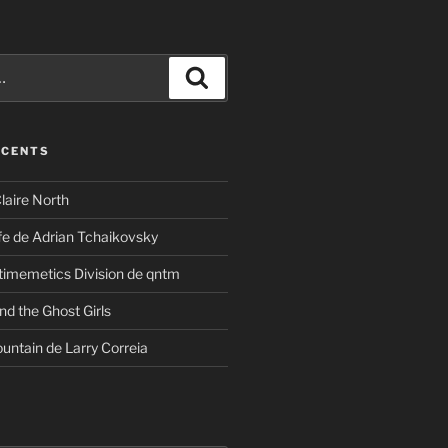
Recherche
ÉCENTS
laire North
ife de Adrian Tchaikovsky
timemetics Division de qntm
nd the Ghost Girls
untain de Larry Correia