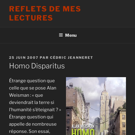
Aller
REFLETS DE MES
au
LECTURES
contenu
principal
Menu
PUBLIÉ
25 JUIN 2007
PAR
CÉDRIC JEANNERET
LE
Homo Disparitus
Étrange question que
celle que se pose Alan
Weisman : « que
deviendrait la terre si
l’humanité s’éteignait ? »
Étrange question qui
appelle de nombreuse
réponse. Son essai,