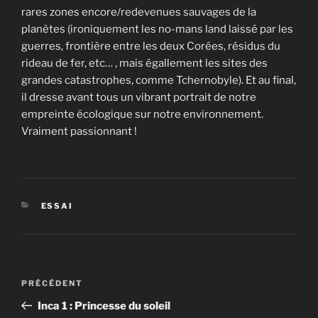
rares zones encore/redevenues sauvages de la
planètes (ironiquement les no-mans land laissé par les
guerres, frontière entre les deux Corées, résidus du
rideau de fer, etc… , mais égallement les sites des
grandes catastrophes, comme Tchernobyle). Et au final,
il dresse avant tous un vibrant portrait de notre
empreinte écologique sur notre environnement.
Vraiment passionnant !
CATÉGORIES
ESSAI
Navigation
Article
PRÉCÉDENT
de
précédent
Inca 1 : Princesse du soleil
l’article