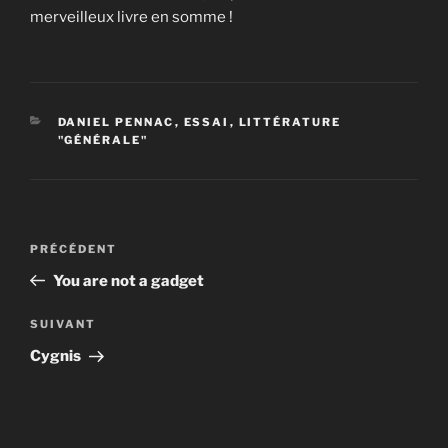
merveilleux livre en somme !
CATÉGORIES
DANIEL PENNAC
,
ESSAI
,
LITTÉRATURE
"GÉNÉRALE"
Navigation
Article
PRÉCÉDENT
de
précédent
You are not a gadget
l’article
Article
SUIVANT
suivant
Cygnis