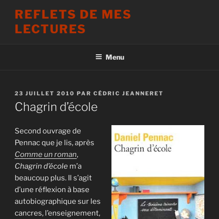
Aller
REFLETS DE MES
au
LECTURES
contenu
principal
Menu
PUBLIÉ
23 JUILLET 2010
PAR
CÉDRIC JEANNERET
LE
Chagrin d’école
Second ouvrage de
Pennac que je lis, après
Comme un roman
,
Chagrin d’école
m’a
beaucoup plus. Il s’agit
d’une réflexion à base
autobiographique sur les
cancres, l’enseignement,