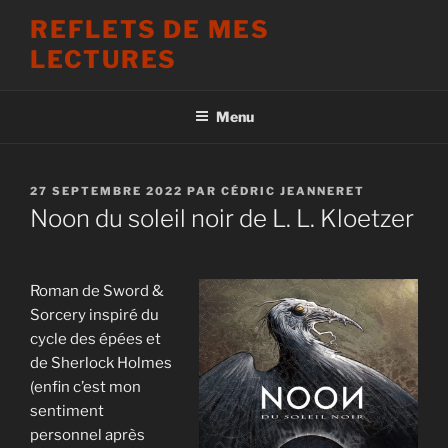
Aller
REFLETS DE MES
au
LECTURES
contenu
principal
Menu
PUBLIÉ
27 SEPTEMBRE 2022
PAR
CÉDRIC JEANNERET
LE
Noon du soleil noir de L. L. Kloetzer
Roman de Sword &
Sorcery inspiré du
cycle des épées et
de Sherlock Holmes
(enfin c’est mon
sentiment
personnel après