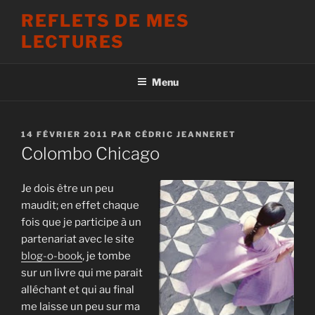
Aller
REFLETS DE MES
au
LECTURES
contenu
principal
Menu
PUBLIÉ
14 FÉVRIER 2011
PAR
CÉDRIC JEANNERET
LE
Colombo Chicago
Je dois être un peu
maudit; en effet chaque
fois que je participe à un
partenariat avec le site
blog-o-book
, je tombe
sur un livre qui me parait
alléchant et qui au final
me laisse un peu sur ma