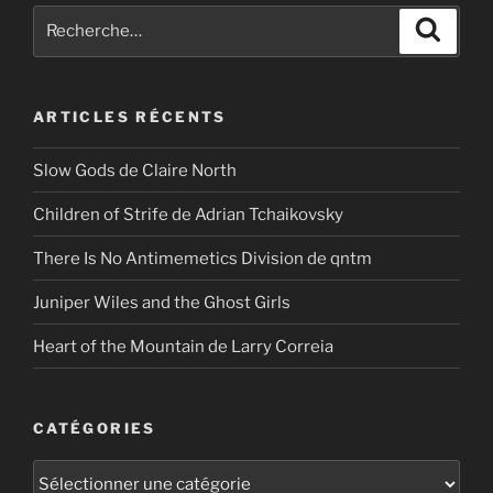
Recherche
Recher
pour
:
ARTICLES RÉCENTS
Slow Gods de Claire North
Children of Strife de Adrian Tchaikovsky
There Is No Antimemetics Division de qntm
Juniper Wiles and the Ghost Girls
Heart of the Mountain de Larry Correia
CATÉGORIES
Catégories