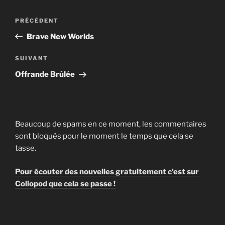
Navigation
Article
PRÉCÉDENT
de
précédent
Brave New Worlds
l’article
Article
SUIVANT
suivant
Offrande Brûlée
Beaucoup de spams en ce moment, les commentaires
sont bloqués pour le moment le temps que cela se
tasse.
Pour écouter des nouvelles gratuitement c’est sur
Coliopod que cela se passe !