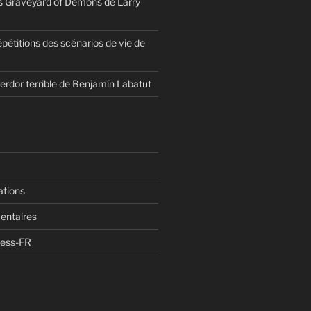
s
Graveyard of Demons de Larry
épétitions des scénarios de vie de
erdor terrible de Benjamín Labatut
ations
entaires
ress-FR
n