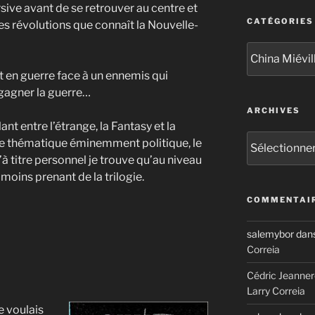
rsive avant de se retrouver au centre et
CATÉGORIES
s révolutions que connaît la Nouvelle-
Catégories
st en guerre face à un ennemis qui
gagner la guerre…
ARCHIVES
nt entre l’étrange, la Fantasy et la
Archives
une thématique éminemment politique, le
’à titre personnel je trouve qu’au niveau
 moins prenant de la trilogie.
COMMENTAIR
salemybor
dan
Correia
Cédric Jeanner
Larry Correia
e voulais