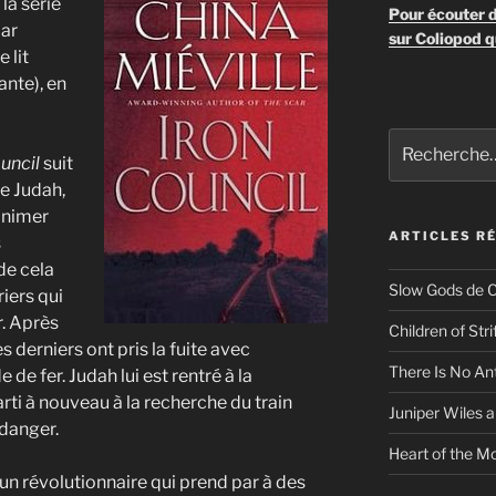
la série
Pour écouter d
par
sur Coliopod q
e lit
ante), en
Recherche
uncil
suit
pour
:
de Judah,
 animer
ARTICLES R
s
 de cela
Slow Gods de C
iers qui
r. Après
Children of Str
es derniers ont pris la fuite avec
There Is No An
de fer. Judah lui est rentré à la
ti à nouveau à la recherche du train
Juniper Wiles a
 danger.
Heart of the Mo
, un révolutionnaire qui prend par à des