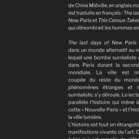
de China Miéville, en anglais m
est traduite en français :
The la
New Paris
et
This Census-Take
qui dénombrait les hommes
en
The last days of New Paris
dans un monde alternatif au n
lequel une bombe surréaliste 
dans Paris durant la secon
mondiale. La ville est ma
coupée du reste du mond
phénomènes étranges et m
surréaliste, s’y déroule. Le lect
parallèle l’histoire qui mène à
cette « Nouvelle Paris » et l’
la ville lumière.
L’histoire est tout en étrang
manifestions vivante de l’art. 