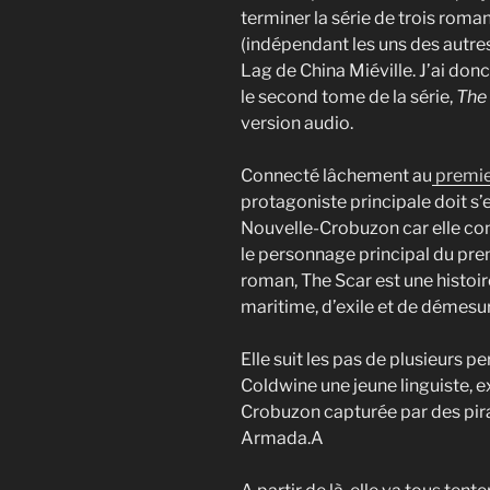
terminer la série de trois roma
(indépendant les uns des autre
Lag de China Miéville. J’ai don
le second tome de la série,
The
version audio.
Connecté lâchement au
premie
protagoniste principale doit s’e
Nouvelle-Crobuzon car elle co
le personnage principal du pre
roman, The Scar est une histoir
maritime, d’exile et de démesu
Elle suit les pas de plusieurs p
Coldwine une jeune linguiste, e
Crobuzon capturée par des pirat
Armada.A