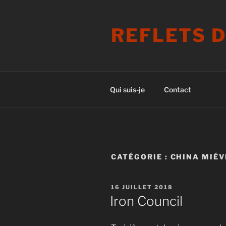
Aller
au
REFLETS 
contenu
principal
Qui suis-je
Contact
CATÉGORIE :
CHINA MIÉV
PUBLIÉ
16 JUILLET 2018
LE
Iron Council