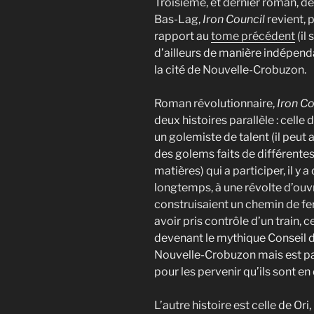
Troisième, et dernier roman, de 
Bas-Lag,
Iron Council
revient, 
rapport au
tome précédent
(il s
d’ailleurs de manière indépend
la cité de Nouvelle-Crobuzon.
Roman révolutionnaire,
Iron Co
deux histoires parallèle : celle 
un golemiste de talent (il peut
des golems faits de différente
matières) qui a participer, il y a
longtemps, à une révolte d’ouvr
construisaient un chemin de fe
avoir pris contrôle d’un train, c
devenant le mythique Conseil de 
Nouvelle-Crobuzon mais est par
pour les pervenir qu’ils sont en
L’autre histoire est celle de Ori