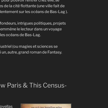
er pour pouvoir rentrer chez elle, se
de la cité flottante (une ville fait de
entement sur les océans de Bas-Lag ).
ondeurs, intrigues politiques, projets
emmène le lecteur dans un voyage
les océans de Bas-Lag.
ustriel (ou magies et sciences se
ici un, autre, grand roman de Fantasy.
ew Paris & This Census-
ovellas