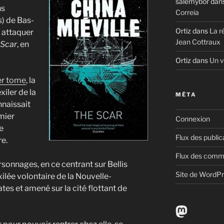
salemybor
dan
ns
Correia
s) de Bas-
Ortiz
dans
La r
c attaquer
Jean Cottraux
 Scar
, en
Ortiz
dans
Un v
r tome
, la
xiler de la
MÉTA
nnaissait
mier
Connexion
e
Flux des public
re.
Flux des comm
ersonnages, en ce centrant sur Bellis
Site de WordP
xilée volontaire de la Nouvelle-
es et amené sur la cité flottant de
Mastodo