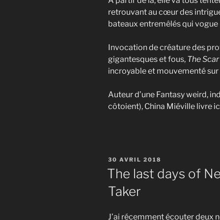
A partir de là, elle va tous tent
retrouvant au cœur des intrigues 
bateaux entremêlés qui vogue l
Invocation de créature des prof
gigantesques et fous,
The Scar
incroyable et mouvementé sur 
Auteur d’une Fantasy weird, ind
côtoient), China Miéville livre 
PUBLIÉ
30 AVRIL 2018
LE
The last days of N
Taker
J’ai récemment écouter deux n