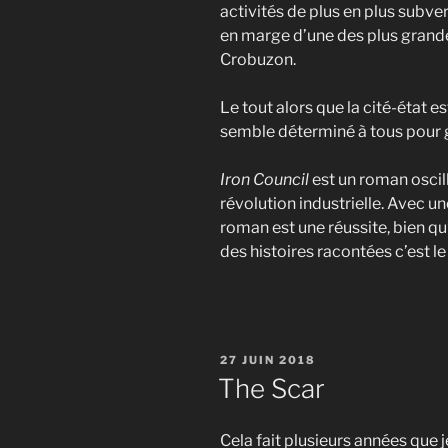
activités de plus en plus subve
en marge d’une des plus grande
Crobuzon.
Le tout alors que la cité-état e
semble déterminé à tous pour 
Iron Council
est un roman oscilla
révolution industrielle. Avec 
roman est une réussite, bien qu
des histoires racontées c’est le
PUBLIÉ
27 JUIN 2018
LE
The Scar
Cela fait plusieurs années que j