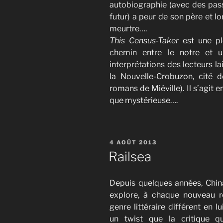
autobiographie (avec des pass
futur) a peur de son père et l
meurtre….
This Census-Taker
est une pl
chemin entre le notre et u
interprétations des lecteurs l
la Nouvelle-Crobuzon, cité 
romans de Miéville). Il s’agit 
que mystérieuse….
PUBLIÉ
4 AOÛT 2013
LE
Railsea
Depuis quelques années, China
explore, à chaque nouveau 
genre littéraire différent en l
un twist que la critique qu