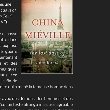
ais une
st days of
r
(
Celui
 VF).
se passe
otre dans
a explosé
de guerre
intenant
e et des
agiques,
eur suit en
 la fin de
histoire qui a mené la fameuse bombe dans
eté, avec des démons, des hommes et des
C’est un texte étrange mais très agréable