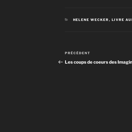
CATÉGORIES
HELENE WECKER
,
LIVRE AU
Navigation
Article
PRÉCÉDENT
de
précédent
Les coups de coeurs des Imagi
l’article