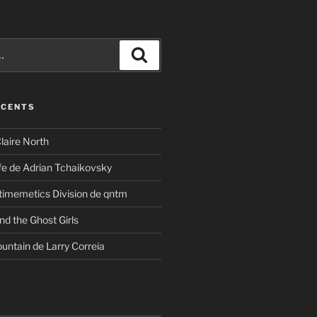
Recherche
ÉCENTS
laire North
ife de Adrian Tchaikovsky
timemetics Division de qntm
nd the Ghost Girls
untain de Larry Correia