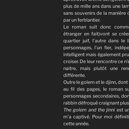
plus de mille ans dans une la
sans souvenirs de la manière do
par un ferblantier.
Le roman suit donc comme
étranger en fait)vont se cré
quartier juif, l’autre dans le
personnages, l’un fier, indépe
intelligent mais également pru
croiser. De leur rencontre ce n’
naitre, mais plutôt une re
différente.
Outre le golem et le djinn, don
au fil des pages, le roman s
personnages secondaires, don
rabbin défroqué craignant plus
The golem and the jinni
est un
m’a captivé. Pour moi défin
cette année.