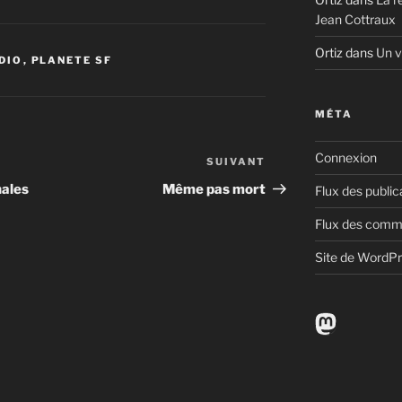
Jean Cottraux
Ortiz
dans
Un v
DIO
,
PLANETE SF
MÉTA
Connexion
SUIVANT
Article
suivant
nales
Même pas mort
Flux des public
Flux des comm
Site de WordP
Mastodo