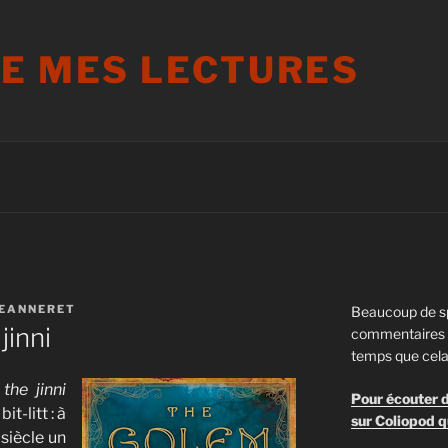
DE MES LECTURES
JEANNERET
Beaucoup de s
jinni
commentaires s
temps que cela
he jinni
Pour écouter d
t-litt : à
sur Coliopod q
 siècle un