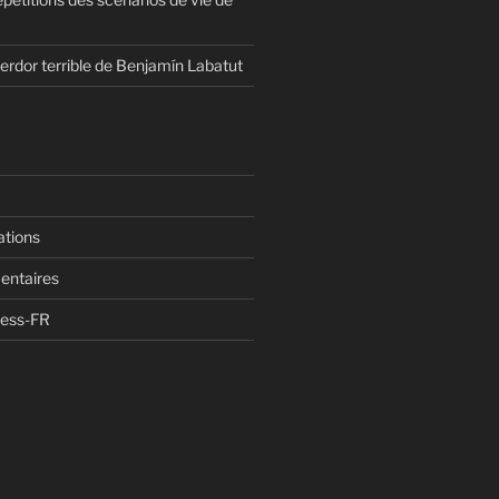
erdor terrible de Benjamín Labatut
ations
entaires
ress-FR
n