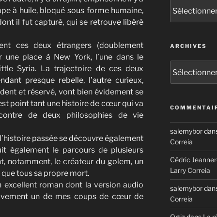
Catégories
mpe à huile, bloqué sous forme humaine,
nt il fut capturé, qui se retrouve libéré
nt ces deux étrangers (doublement
ARCHIVES
er une place à New York, l’une dans le
Archives
 little Syria. La trajectoire de ces deux
ndant presque rebelle, l’autre curieux,
dent et réservé, vont bien évidement se
est point tant une histoire de cœur qui va
COMMENTAIR
ncontre de deux philosophies de vie
salemybor
dan
t l’histoire passée se découvre également
Correia
uit également le parcours de plusieurs
Cédric Jeanner
t, notamment, le créateur du golem, un
Larry Correia
 que tous sa propre mort.
 excellent roman dont la version audio
salemybor
dan
itivement un de mes coups de cœur de
Correia
Ortiz
dans
La r