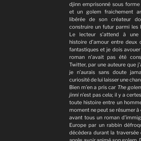
djinn emprisonné sous forme
et un golem fraichement a
libérée de son créateur do
construire un futur parmi le
Le lecteur s’attend à une
histoire d’amour entre deux 
fantastiques et je dois avouer
roman n’avait pas été conse
Twitter, par une auteure que j
je n’aurais sans doute jama
curiosité de lui laisser une ch
Bien m’en a pris car
The golem
jinni
n’est pas cela; il y a cer
toute histoire entre un homm
moment ne peut se résumer à 
avant tous un roman d’immigré
Europe par un rabbin défroq
décèdera durant la traversée 
après avoir animé son golem. De 