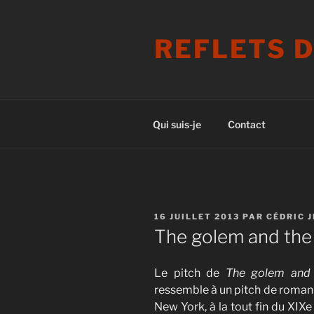
Aller
au
REFLETS 
contenu
principal
Qui suis-je
Contact
PUBLIÉ
16 JUILLET 2013
PAR
CÉDRIC 
LE
The golem and the 
Le pitch de
The golem and t
ressemble à un pitch de roman bi
New York, à la tout fin du XIXe