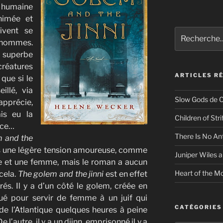
 humaine
nimée et
ivent se
Recherche
s hommes.
pour
:
 superbe
créatures
ARTICLES R
 que si le
illé, via
Slow Gods de C
’apprécie,
is eu la
Children of Str
ance…
There Is No An
 and the
tes une légère tension amoureuse, comme
Juniper Wiles a
e et une femme, mais le roman a aucun
Heart of the Mo
cela.
The golem and the jinni
est en effet
s. Il y a d’un côté le golem, créée en
ué pour servir de femme à un juif qui
CATÉGORIES
de l’Atlantique quelques heures à peine
l’autre, il y a un djinn, emprisonné il y a