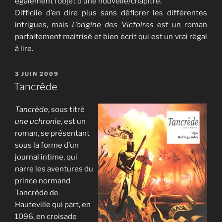
également l’objet d’une nouvelle/chapitre.
Difficile d’en dire plus sans déflorer les différentes
intrigues, mais
L’origine des Victoires
est un roman
parfaitement maitrisé et bien écrit qui est un vrai régal
à lire.
PUBLIÉ
3 JUIN 2009
LE
Tancrède
Tancrède
, sous titré
une uchronie
, est un
roman, se présentant
sous la forme d’un
journal intime, qui
narre les aventures du
prince normand
Tancrède de
Hauteville qui part, en
1096, en croisade