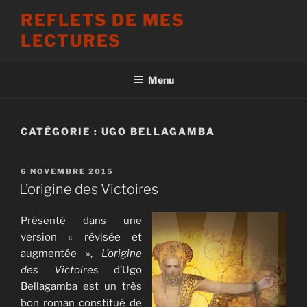
Aller
REFLETS DE MES
au
LECTURES
contenu
principal
Menu
CATÉGORIE :
UGO BELLAGAMBA
PUBLIÉ
6 NOVEMBRE 2015
LE
L’origine des Victoires
Présenté dans une
version « révisée et
augmentée »,
L’origine
des Victoires
d’Ugo
Bellagamba est un très
bon roman constitué de